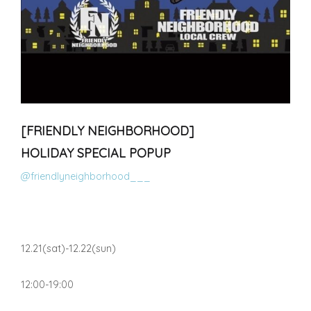
[FRIENDLY NEIGHBORHOOD]
HOLIDAY SPECIAL POPUP
@friendlyneighborhood___
12.21(sat)-12.22(sun)
12:00-19:00