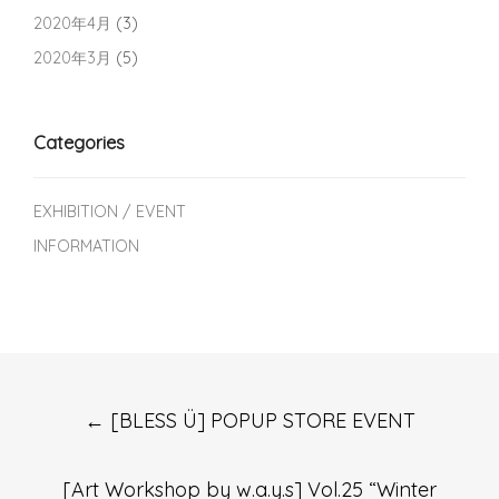
2020年4月
(3)
2020年3月
(5)
Categories
EXHIBITION / EVENT
INFORMATION
Post
←
[BLESS Ü] POPUP STORE EVENT
navigation
[Art Workshop by w.a.y.s] Vol.25 “Winter