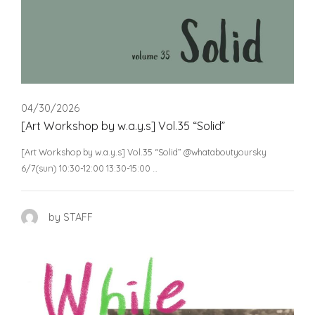
04/30/2026
[Art Workshop by w.a.y.s] Vol.35 “Solid”
[Art Workshop by w.a.y.s] Vol.35 “Solid” @whataboutyoursky
6/7(sun) 10:30-12:00 13:30-15:00 …
by STAFF