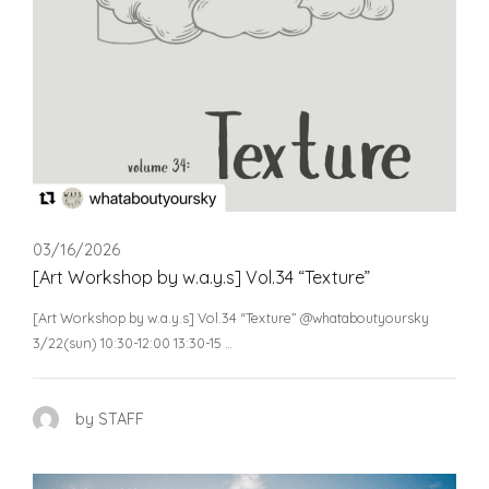
03/16/2026
[Art Workshop by w.a.y.s] Vol.34 “Texture”
[Art Workshop by w.a.y.s] Vol.34 “Texture” @whataboutyoursky
3/22(sun) 10:30-12:00 13:30-15 …
by STAFF