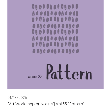
01/18/2026
[Art Workshop by w.a.y.s] Vol.33 “Pattern”