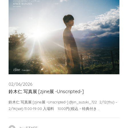
02/06/2026
鈴木仁 写真展 [zjine展 -Unscripted-]
鈴木仁 写真展 [zjine展 -Unscripted-] @jin_suzuki_722 2/12(thu) –
2/14(sat) 11:00-19:00 入場料 1000円(税込・特典付き …