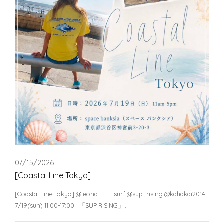
07/15/2026
[Coastal Line Tokyo]
[Coastal Line Tokyo] @leona____surf @sup_rising @kahakai2014
7/19(sun) 11:00-17:00 「SUP RISING」、 …