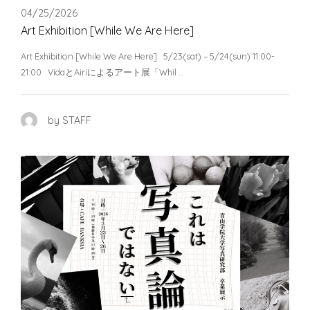
04/25/2026
Art Exhibition [While We Are Here]
Art Exhibition [While We Are Here] 5/23(sat) – 5/24(sun) 11:00-
21:00 VidaとAiriによるアート展「Whil …
by STAFF