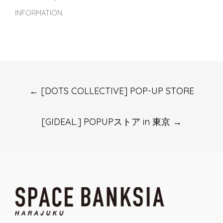
INFORMATION
Post
←
[DOTS COLLECTIVE] POP-UP STORE
navigation
[GIDEAL.] POPUPストア in 東京
→