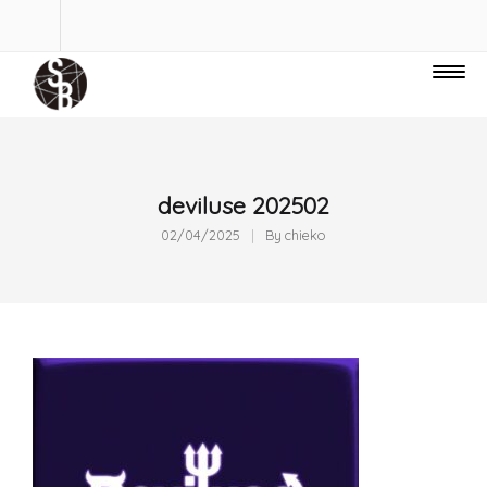
deviluse 202502
02/04/2025
By
chieko