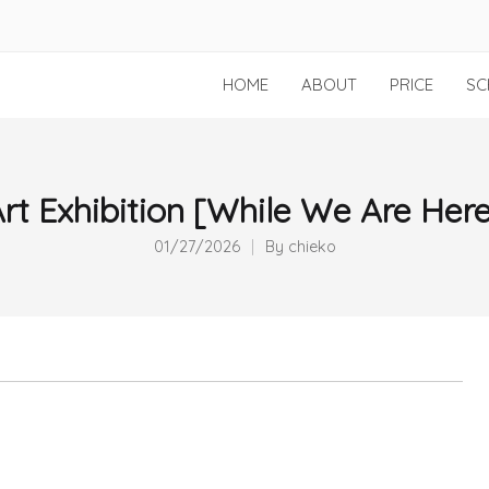
HOME
ABOUT
PRICE
SC
rt Exhibition [While We Are Her
01/27/2026
By
chieko