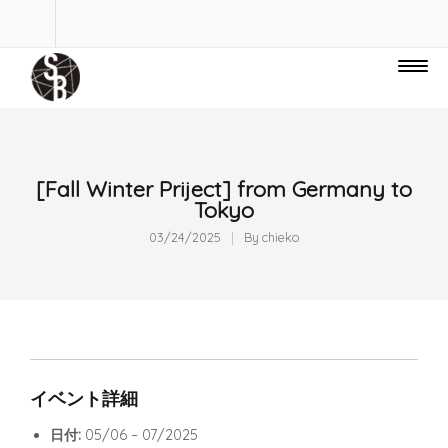
[Fall Winter Priject] from Germany to
Tokyo
03/24/2025
By
chieko
イベント詳細
日付:
05/06
–
07/2025