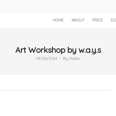
HOME
ABOUT
PRICE
SC
Art Workshop by w.a.y.s
04/26/2024
By
chieko