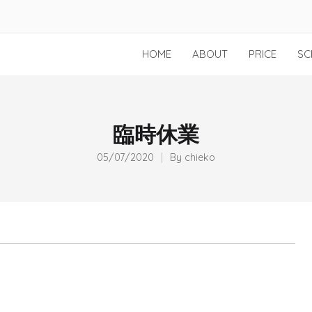
HOME
ABOUT
PRICE
SC
臨時休業
05/07/2020
By
chieko